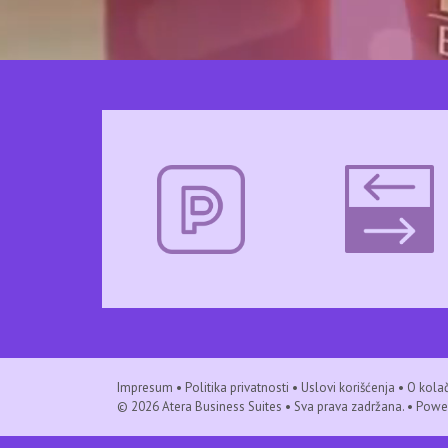
Impresum
•
Politika privatnosti
•
Uslovi korišćenja
•
O kola
© 2026
Atera Business Suites
• Sva prava zadržana. • Powe