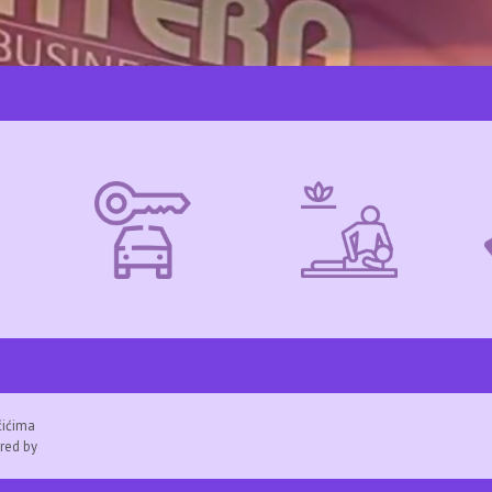
čićima
red by